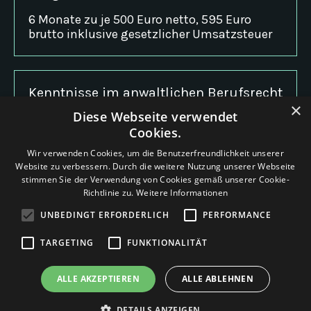
6 Monate zu je 500 Euro netto, 595 Euro
brutto inklusive gesetzlicher Umsatzsteuer
Kenntnisse im anwaltlichen Berufsrecht
×
nach §43f BRAO
Diese Webseite verwendet
Cookies.
350 Euro netto, 416,50 Euro brutto inklusive
gesetzlicher Umsatzsteuer
Wir verwenden Cookies, um die Benutzerfreundlichkeit unserer
Website zu verbessern. Durch die weitere Nutzung unserer Webseite
stimmen Sie der Verwendung von Cookies gemäß unserer Cookie-
Richtlinie zu.
Weitere Informationen
UNBEDINGT ERFORDERLICH
PERFORMANCE
© 2026 Moritz Wahlster-Bode
TARGETING
FUNKTIONALITÄT
ALLE AKZEPTIEREN
ALLE ABLEHNEN
Impressum
Datenschutzerklärung
DETAILS ANZEIGEN